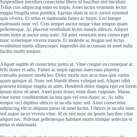
Suspendisse interdum consectetur libero id faucibus nisl tincidunt.
Tellus cras adipiscing enim eu turpis. Amet luctus venenatis lectus
magna fringilla urna porttitor. Egestas diam in arcu cursus euismod
quis viverra. Et netus et malesuada fames ac turpis. Leo integer
malesuada nunc vel. Cras semper auctor neque vitae tempus quam
pellentesque. Ac placerat vestibulum lectus mauris ultrices. Aliquet
enim tortor at auctor urna nunc. Sit amet venenatis urna cursus eget
nunc scelerisque viverra mauris. Et molestie ac feugiat sed lectus
vestibulum mattis ullamcorper. Imperdiet dui accumsan sit amet nulla
facilisi morbi tempus.
Aliquet sagittis id consectetur purus ut. Vitae congue eu consequat ac
felis donec et odio. Fames ac turpis egestas maecenas pharetra
convallis posuere morbi leo. Dolor morbi non arcu risus quis varius
quam quisque id. Nunc sed blandit libero volutpat sed. Aliquet nibh
praesent tristique magna sit amet. Hendrerit dolor magna eget est lorem
ipsum dolor sit amet. Amet justo donec enim diam vulputate. Massa
vitae tortor condimentum lacinia quis vel eros donec ac. Ac odio
tempor orci dapibus ultrices in iaculis nunc sed. Amet consectetur
adipiscing elit ut aliquam purus sit amet luctus. Ultrices in iaculis nunc
sed augue lacus viverra vitae. Id eu nisl nunc mi ipsum faucibus vitae
aliquet nec. Pulvinar pellentesque habitant morbi tristique senectus et
netus et malesuada.