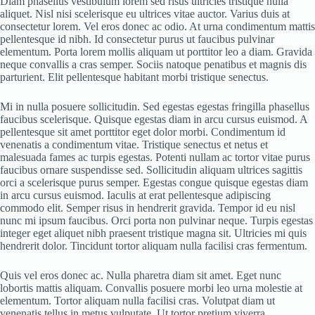
Diam phasellus vestibulum lorem sed risus ultricies tristique nulla
aliquet. Nisl nisi scelerisque eu ultrices vitae auctor. Varius duis at
consectetur lorem. Vel eros donec ac odio. At urna condimentum mattis
pellentesque id nibh. Id consectetur purus ut faucibus pulvinar
elementum. Porta lorem mollis aliquam ut porttitor leo a diam. Gravida
neque convallis a cras semper. Sociis natoque penatibus et magnis dis
parturient. Elit pellentesque habitant morbi tristique senectus.
Mi in nulla posuere sollicitudin. Sed egestas egestas fringilla phasellus
faucibus scelerisque. Quisque egestas diam in arcu cursus euismod. A
pellentesque sit amet porttitor eget dolor morbi. Condimentum id
venenatis a condimentum vitae. Tristique senectus et netus et
malesuada fames ac turpis egestas. Potenti nullam ac tortor vitae purus
faucibus ornare suspendisse sed. Sollicitudin aliquam ultrices sagittis
orci a scelerisque purus semper. Egestas congue quisque egestas diam
in arcu cursus euismod. Iaculis at erat pellentesque adipiscing
commodo elit. Semper risus in hendrerit gravida. Tempor id eu nisl
nunc mi ipsum faucibus. Orci porta non pulvinar neque. Turpis egestas
integer eget aliquet nibh praesent tristique magna sit. Ultricies mi quis
hendrerit dolor. Tincidunt tortor aliquam nulla facilisi cras fermentum.
Quis vel eros donec ac. Nulla pharetra diam sit amet. Eget nunc
lobortis mattis aliquam. Convallis posuere morbi leo urna molestie at
elementum. Tortor aliquam nulla facilisi cras. Volutpat diam ut
venenatis tellus in metus vulputate. Ut tortor pretium viverra