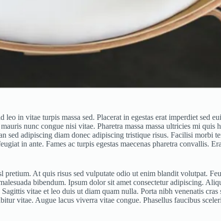
 leo in vitae turpis massa sed. Placerat in egestas erat imperdiet sed 
 mauris nunc congue nisi vitae. Pharetra massa massa ultricies mi quis h
sed adipiscing diam donec adipiscing tristique risus. Facilisi morbi te
 feugiat in ante. Fames ac turpis egestas maecenas pharetra convallis. E
pretium. At quis risus sed vulputate odio ut enim blandit volutpat. Feug
malesuada bibendum. Ipsum dolor sit amet consectetur adipiscing. Aliqu
 Sagittis vitae et leo duis ut diam quam nulla. Porta nibh venenatis cras 
itur vitae. Augue lacus viverra vitae congue. Phasellus faucibus scele