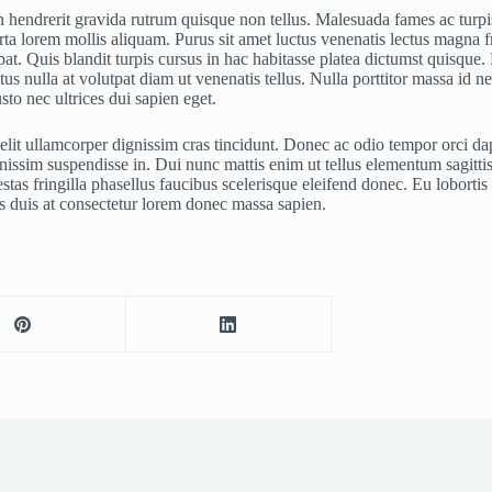
 in hendrerit gravida rutrum quisque non tellus. Malesuada fames ac turp
orta lorem mollis aliquam. Purus sit amet luctus venenatis lectus magna 
at. Quis blandit turpis cursus in hac habitasse platea dictumst quisque. M
ctus nulla at volutpat diam ut venenatis tellus. Nulla porttitor massa i
o nec ultrices dui sapien eget.
 elit ullamcorper dignissim cras tincidunt. Donec ac odio tempor orci da
ssim suspendisse in. Dui nunc mattis enim ut tellus elementum sagittis.
as fringilla phasellus faucibus scelerisque eleifend donec. Eu loborti
us duis at consectetur lorem donec massa sapien.