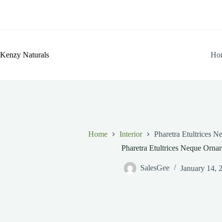
Skip
to
content
Kenzy Naturals
Ho
Home
Interior
Pharetra Etultrices 
Pharetra Etultrices Neque Orna
SalesGee
January 14, 