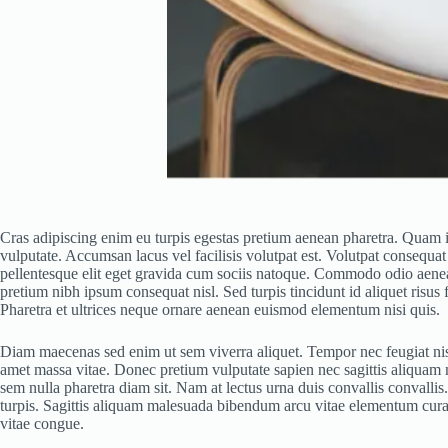
Cras adipiscing enim eu turpis egestas pretium aenean pharetra. Quam id
vulputate. Accumsan lacus vel facilisis volutpat est. Volutpat consequat
pellentesque elit eget gravida cum sociis natoque. Commodo odio aenean 
pretium nibh ipsum consequat nisl. Sed turpis tincidunt id aliquet risus
Pharetra et ultrices neque ornare aenean euismod elementum nisi quis.
Diam maecenas sed enim ut sem viverra aliquet. Tempor nec feugiat nisl 
amet massa vitae. Donec pretium vulputate sapien nec sagittis aliquam 
sem nulla pharetra diam sit. Nam at lectus urna duis convallis convallis.
turpis. Sagittis aliquam malesuada bibendum arcu vitae elementum curab
vitae congue.