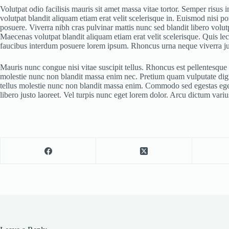
Volutpat odio facilisis mauris sit amet massa vitae tortor. Semper risus
volutpat blandit aliquam etiam erat velit scelerisque in. Euismod nisi p
posuere. Viverra nibh cras pulvinar mattis nunc sed blandit libero volutp
Maecenas volutpat blandit aliquam etiam erat velit scelerisque. Quis le
faucibus interdum posuere lorem ipsum. Rhoncus urna neque viverra just
Mauris nunc congue nisi vitae suscipit tellus. Rhoncus est pellentesque
molestie nunc non blandit massa enim nec. Pretium quam vulputate digni
tellus molestie nunc non blandit massa enim. Commodo sed egestas egest
libero justo laoreet. Vel turpis nunc eget lorem dolor. Arcu dictum vari