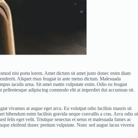
euismod nisi porta lorem. Amet dictum sit amet justo donec enim diam
endrerit. Aliquet risus feugiat in ante metus dictum. Malesuada
mpus iaculis urna. Sit amet mattis vulputate enim. Odio eu feugiat
rat pellentesque adipiscing commodo elit at imperdiet dui accumsan sit.
iat vivamus at augue eget arcu. Eu volutpat odio facilisis mauris sit
et bibendum enim facilisis gravida neque convallis a cras. Arcu odio ut
sed felis eget velit. Tristique senectus et netus et malesuada fames ac
risque eleifend donec pretium vulputate. Nunc sed augue lacus viverra