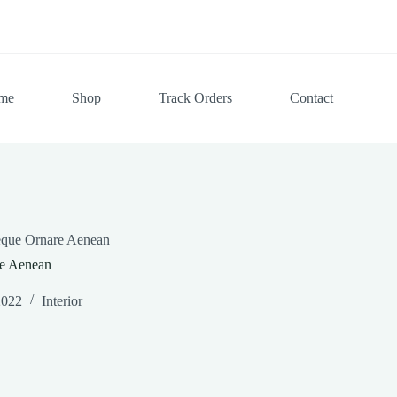
me
Shop
Track Orders
Contact
Neque Ornare Aenean
re Aenean
2022
Interior